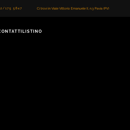
2/175 5847
Ci trovi in Viale Vittorio Emanuele II, n.3 Pavia (PV)
CONTATTI
LISTINO