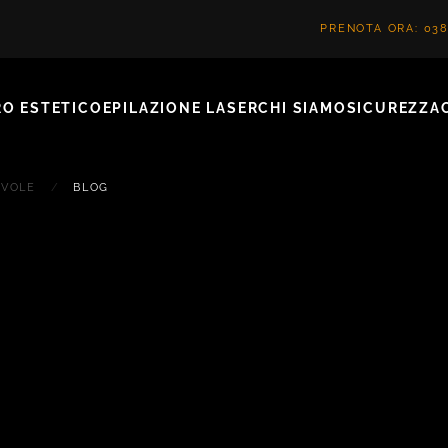
PRENOTA ORA: 038
O ESTETICO
EPILAZIONE LASER
CHI SIAMO
SICUREZZA
EVOLE
BLOG