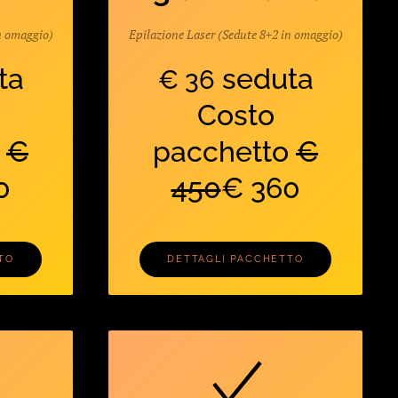
n omaggio)
Epilazione Laser (Sedute 8+2 in omaggio)
ta
seduta
€ 36
Costo
o
€
pacchetto
€
0
450
€ 360
TO
DETTAGLI PACCHETTO