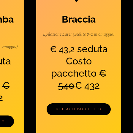
mba
Braccia
Epilazione Laser (Sedute 8+2 in omaggio)
n omaggio)
seduta
€ 43,2
ta
Costo
pacchetto
€
o
€
540
€ 432
2
DETTAGLI PACCHETTO
TO