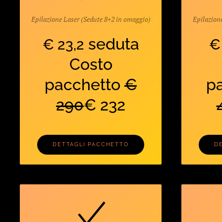
Epilazione Laser (Sedute 8+2 in omaggio)
Epilazion
seduta
€ 23,2
€
Costo
pacchetto
€
p
290
€ 232
DETTAGLI PACCHETTO
D