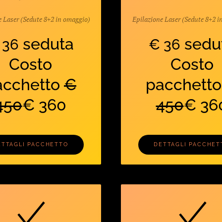
e Laser (Sedute 8+2 in omaggio)
Epilazione Laser (Sedute 8+2 i
seduta
sedu
 36
€ 36
Costo
Costo
acchetto
€
pacchett
450
€ 360
450
€ 36
ETTAGLI PACCHETTO
DETTAGLI PACCHET