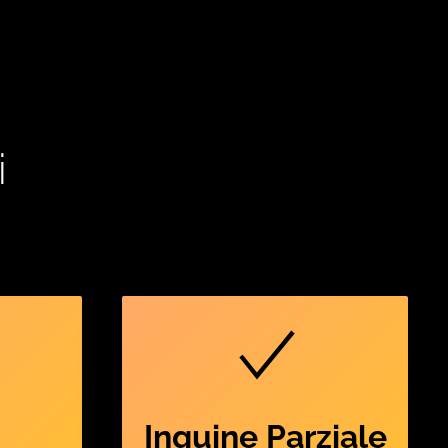
i
Inguine Parziale