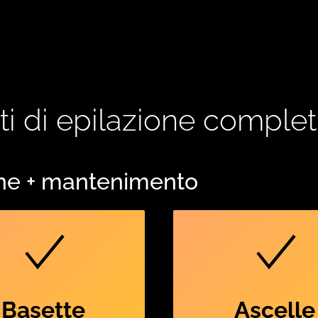
i di epilazione complet
one + mantenimento
Basette
Ascelle