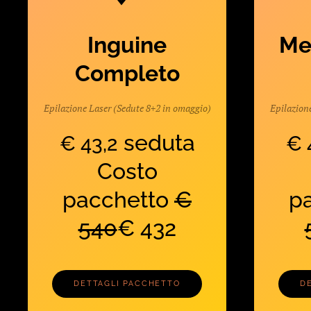
Inguine
Me
Completo
Epilazione Laser (Sedute 8+2 in omaggio)
Epilazion
seduta
€ 43,2
€ 
Costo
pacchetto
€
p
540
€ 432
DETTAGLI PACCHETTO
D