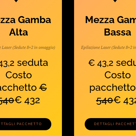
zza Gamba
Mezza Ga
Alta
Bassa
e Laser (Sedute 8+2 in omaggio)
Epilazione Laser (Sedute 8+2 i
seduta
sedu
43,2
€ 43,2
Costo
Costo
acchetto
€
pacchett
540
€ 432
540
€ 43
ETTAGLI PACCHETTO
DETTAGLI PACCHET