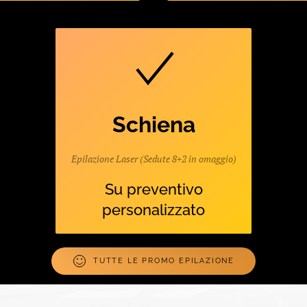
Schiena
Epilazione Laser (Sedute 8+2 in omaggio)
Su preventivo
personalizzato
TUTTE LE PROMO EPILAZIONE