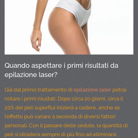
Quando aspettare i primi risultati da
epilazione laser?
Già dal primo trattamento di
epilazione laser
potrai
notare i primi risultati. Dopo circa 20 giorni, circa il
20% dei peli superflui inizierà a cadere, anche se
l'effetto può variare a seconda di diversi fattori
personali. Con il passare delle sedute, la quantità di
peli si diraderà sempre di più fino ad eliminarsi