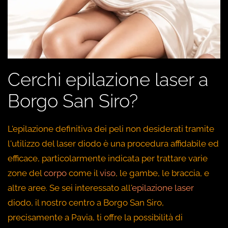
Cerchi epilazione laser a
Borgo San Siro?
L'epilazione definitiva dei peli non desiderati tramite
l'utilizzo del laser diodo è una procedura affidabile ed
efficace, particolarmente indicata per trattare varie
zone del
corpo
come il
viso
, le gambe, le braccia, e
altre aree. Se sei interessato all'
epilazione laser
diodo, il nostro centro a Borgo San Siro,
precisamente a Pavia, ti offre la possibilità di