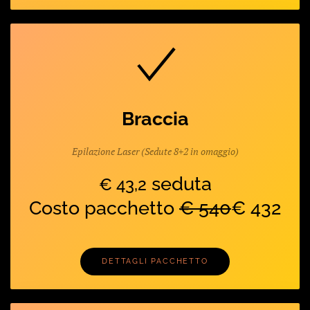
Braccia
Epilazione Laser (Sedute 8+2 in omaggio)
seduta
€ 43,2
Costo pacchetto
€ 540
€ 432
DETTAGLI PACCHETTO