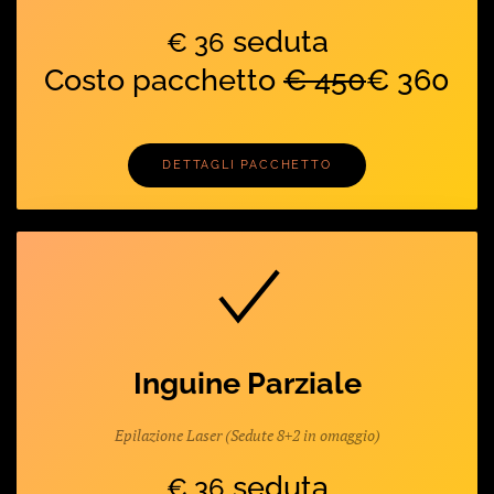
seduta
€ 36
Costo pacchetto
€ 450
€ 360
DETTAGLI PACCHETTO
Inguine Parziale
Epilazione Laser (Sedute 8+2 in omaggio)
seduta
€ 36