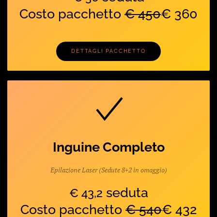
Costo pacchetto
€ 450
€ 360
DETTAGLI PACCHETTO
Inguine Completo
Epilazione Laser (Sedute 8+2 in omaggio)
seduta
€ 43,2
Costo pacchetto
€ 540
€ 432