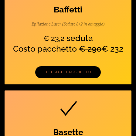
Baffetti
Epilazione Laser (Sedute 8+2 in omaggio)
seduta
€ 23,2
Costo pacchetto
€ 290
€ 232
DETTAGLI PACCHETTO
Basette