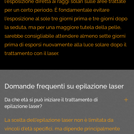
l'esposizione diretta ai raggi solari sulle aree trattate
per un certo periodo. È fondamentale evitare
l'esposizione al sole tre giorni prima e tre giorni dopo
la seduta, ma per una maggiore tutela della pelle,
sarebbe consigliabile attendere almeno sette giorni
prima di esporsi nuovamente alla luce solare dopo il
trattamento con il laser.
Domande frequenti su epilazione laser
Da che età si può iniziare il trattamento di
epilazione laser?
La scelta dell'epilazione laser non è limitata da
vincoli d'età specifici, ma dipende principalmente