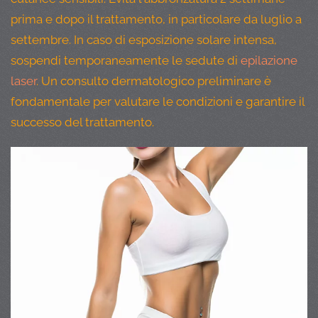
prima e dopo il trattamento, in particolare da luglio a
settembre. In caso di esposizione solare intensa,
sospendi temporaneamente le sedute di
epilazione
laser
. Un consulto dermatologico preliminare è
fondamentale per valutare le condizioni e garantire il
successo del trattamento.