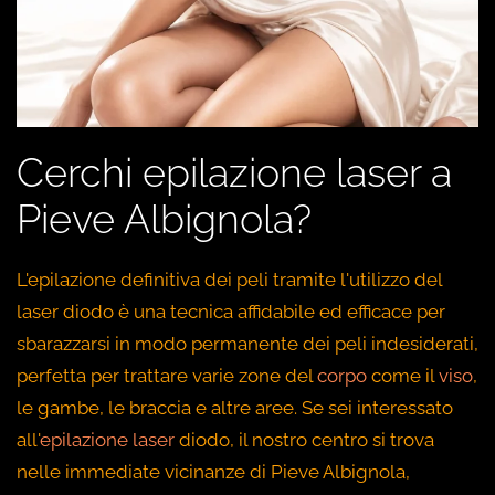
Cerchi epilazione laser a
Pieve Albignola?
L'epilazione definitiva dei peli tramite l'utilizzo del
laser diodo è una tecnica affidabile ed efficace per
sbarazzarsi in modo permanente dei peli indesiderati,
perfetta per trattare varie zone del
corpo
come il
viso
,
le gambe, le braccia e altre aree. Se sei interessato
all'
epilazione laser
diodo, il nostro centro si trova
nelle immediate vicinanze di Pieve Albignola,