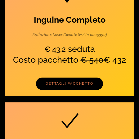
Inguine Completo
Epilazione Laser (Sedute 8+2 in omaggio)
seduta
€ 43,2
Costo pacchetto
€ 540
€ 432
DETTAGLI PACCHETTO