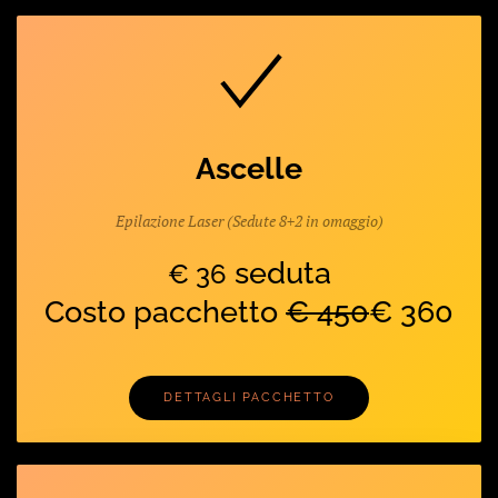
Ascelle
Epilazione Laser (Sedute 8+2 in omaggio)
seduta
€ 36
Costo pacchetto
€ 450
€ 360
DETTAGLI PACCHETTO