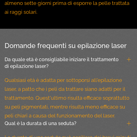
almeno sette giorni prima di esporre la pelle trattata
ai raggi solari.
Domande frequenti su epilazione laser
Da quale età è consigliabile iniziare il trattamento
di epilazione laser?
Qualsiasi età è adatta per sottoporsi all'epilazione
laser, a patto che i peli da trattare siano adatti per il
trattamento. Quest'ultimo risulta efficace soprattutto
su peli pigmentati, mentre risulta meno efficace su
peli chiari a causa del funzionamento del laser.
Qual è la durata di una seduta?