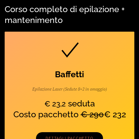
Corso completo di epilazione +
mantenimento
Baffetti
Epilazione Laser (Sedute 8+2 in omaggio)
seduta
€ 23,2
Costo pacchetto
€ 290
€ 232
DETTAGLI PACCHETTO