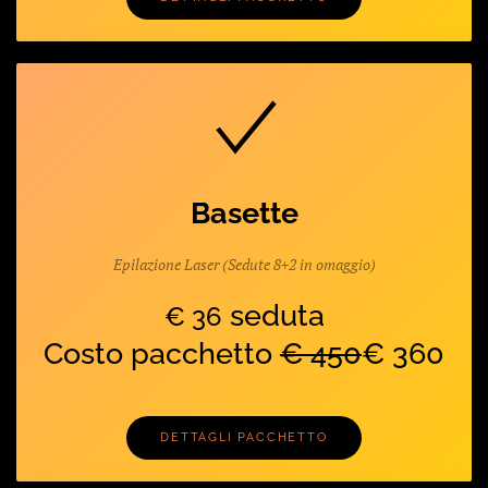
Basette
Epilazione Laser (Sedute 8+2 in omaggio)
seduta
€ 36
Costo pacchetto
€ 450
€ 360
DETTAGLI PACCHETTO