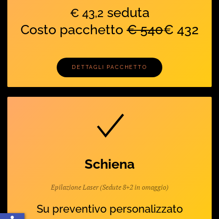
seduta
€ 43,2
Costo pacchetto
€ 540
€ 432
DETTAGLI PACCHETTO
Schiena
Epilazione Laser (Sedute 8+2 in omaggio)
Su preventivo personalizzato