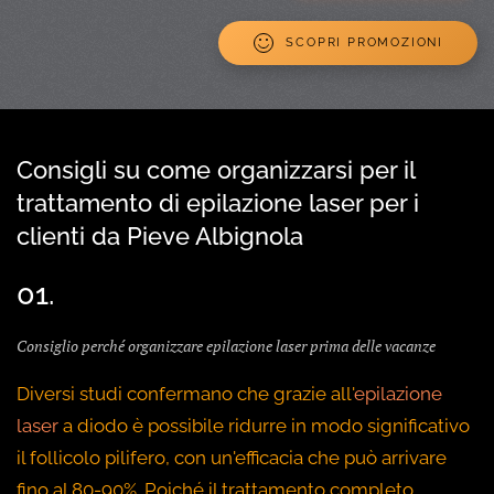
SCOPRI PROMOZIONI
Consigli su come organizzarsi per il
trattamento di epilazione laser per i
clienti da Pieve Albignola
01.
Consiglio perché organizzare epilazione laser prima delle vacanze
Diversi studi confermano che grazie all'
epilazione
laser
a diodo è possibile ridurre in modo significativo
il follicolo pilifero, con un'efficacia che può arrivare
fino al 80-90%. Poiché il trattamento completo