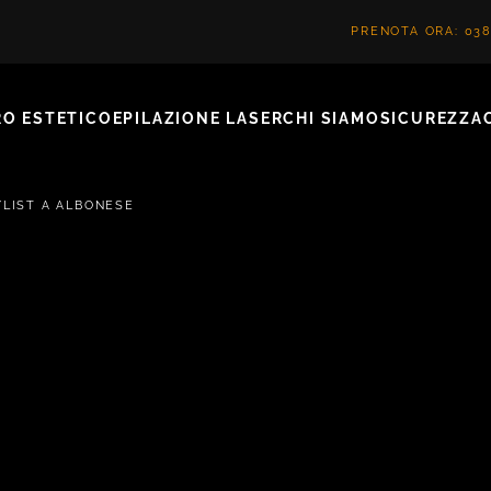
PRENOTA ORA: 038
O ESTETICO
EPILAZIONE LASER
CHI SIAMO
SICUREZZA
YLIST A ALBONESE