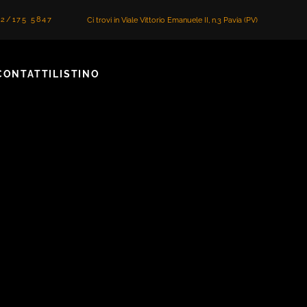
2/175 5847
Ci trovi in Viale Vittorio Emanuele II, n.3 Pavia (PV)
CONTATTI
LISTINO