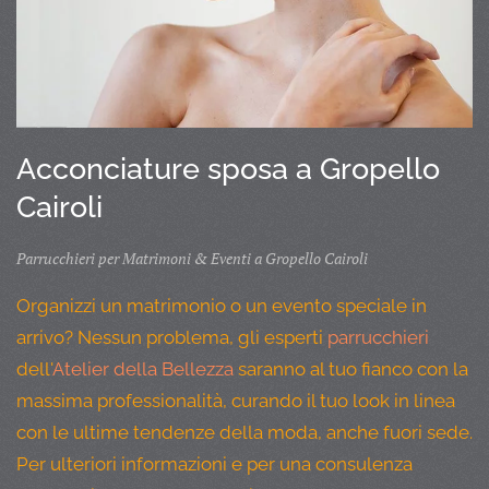
Acconciature sposa a Gropello
Cairoli
Parrucchieri per Matrimoni & Eventi a Gropello Cairoli
Organizzi un matrimonio o un evento speciale in
arrivo? Nessun problema, gli esperti
parrucchieri
dell'
Atelier della Bellezza
saranno al tuo fianco con la
massima professionalità, curando il tuo look in linea
con le ultime tendenze della moda, anche fuori sede.
Per ulteriori informazioni e per una consulenza