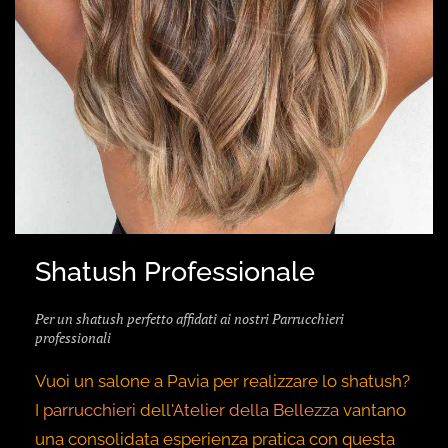
Shatush Professionale
Per un shatush perfetto affidati ai nostri Parrucchieri
professionali
Vuoi un salone a Pavia per realizzare lo shatush?
I
parrucchieri
dell'
Atelier della Bellezza
vantano
una consolidata esperienza pratica con questa