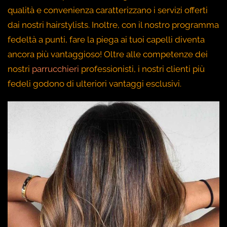
qualità e convenienza caratterizzano i servizi offerti
dai nostri hairstylists. Inoltre, con il nostro programma
fedeltà a punti, fare la piega ai tuoi capelli diventa
ancora più vantaggioso! Oltre alle competenze dei
nostri
parrucchieri
professionisti, i nostri clienti più
fedeli godono di ulteriori vantaggi esclusivi.