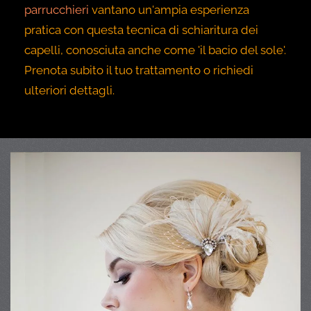
parrucchieri
vantano un'ampia esperienza
pratica con questa tecnica di schiaritura dei
capelli, conosciuta anche come 'il bacio del sole'.
Prenota subito il tuo trattamento o richiedi
ulteriori dettagli.