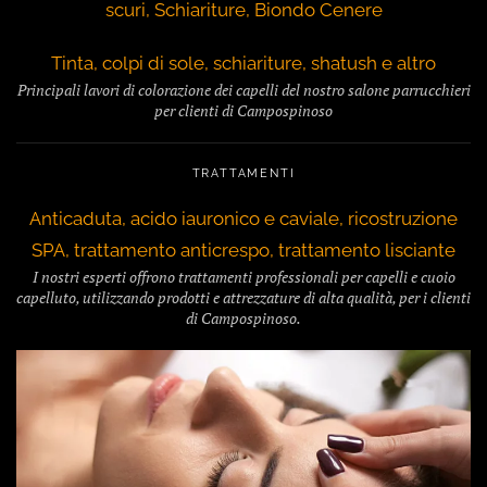
scuri, Schiariture, Biondo Cenere
Tinta, colpi di sole, schiariture, shatush e altro
Principali lavori di colorazione dei capelli del nostro salone parrucchieri
per clienti di Campospinoso
TRATTAMENTI
Anticaduta, acido iauronico e caviale, ricostruzione
SPA, trattamento anticrespo, trattamento lisciante
I nostri esperti offrono trattamenti professionali per capelli e cuoio
capelluto, utilizzando prodotti e attrezzature di alta qualità, per i clienti
di Campospinoso.