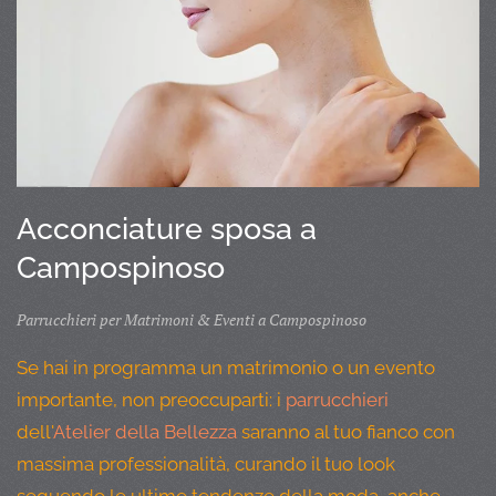
Acconciature sposa a
Campospinoso
Parrucchieri per Matrimoni & Eventi a Campospinoso
Se hai in programma un matrimonio o un evento
importante, non preoccuparti: i
parrucchieri
dell'
Atelier della Bellezza
saranno al tuo fianco con
massima professionalità, curando il tuo look
seguendo le ultime tendenze della moda, anche