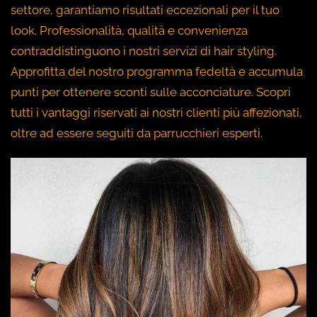
settore, garantiamo risultati eccezionali per il tuo
look. Professionalità, qualità e convenienza
contraddistinguono i nostri servizi di hair styling.
Approfitta del nostro programma fedeltà e accumula
punti per ottenere sconti sulle acconciature. Scopri
tutti i vantaggi riservati ai nostri clienti più affezionati,
oltre ad essere seguiti da
parrucchieri
esperti.