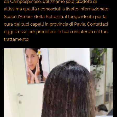
da Campospinoso, utilizziamo solo prodotti di
altissima qualità riconosciuti a livello internazionale.
Scopri l'
Atelier della Bellezza
, il luogo ideale per la
cura dei tuoi capelli in provincia di Pavia. Contattaci
oggi stesso per prenotare la tua consulenza o il tuo
trattamento.