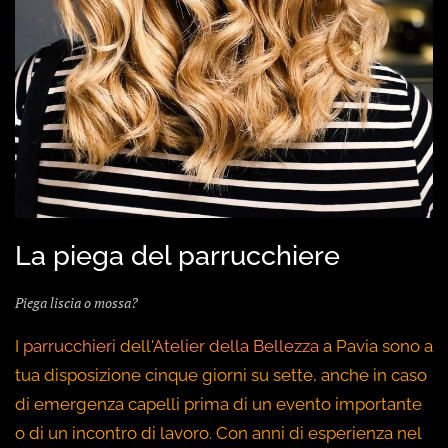
La piega del parrucchiere
Piega liscia o mossa?
I
parrucchieri
dell'
Atelier della Bellezza
a Pavia sono a
tua disposizione cinque giorni su sette, anche in caso
di emergenza capelli prima di un evento importante
o di un incontro di lavoro. Con anni di esperienza nel