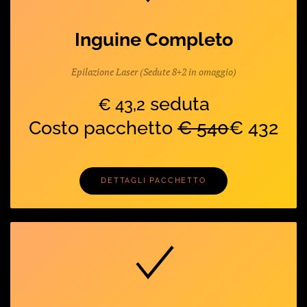
Inguine Completo
Epilazione Laser (Sedute 8+2 in omaggio)
seduta
€ 43,2
Costo pacchetto
€ 540
€ 432
DETTAGLI PACCHETTO