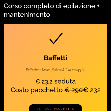
Corso completo di epilazione +
mantenimento
Baffetti
Epilazione Laser (Sedute 8+2 in omaggio)
seduta
€ 23,2
Costo pacchetto
€ 290
€ 232
DETTAGLI PACCHETTO