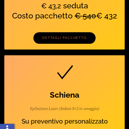
seduta
€ 43,2
Costo pacchetto
€ 540
€ 432
DETTAGLI PACCHETTO
Schiena
Epilazione Laser (Sedute 8+2 in omaggio)
Su preventivo personalizzato