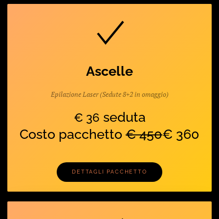
Ascelle
Epilazione Laser (Sedute 8+2 in omaggio)
seduta
€ 36
Costo pacchetto
€ 450
€ 360
DETTAGLI PACCHETTO