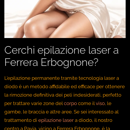
Cerchi epilazione laser a
Ferrera Erbognone?
L'epilazione permanente tramite tecnologia laser a
diodo è un metodo affidabile ed efficace per ottenere
la rimozione definitiva dei peli indesiderati, perfetto
per trattare varie zone del
corpo
come il
viso
, le
gambe, le braccia e altre aree. Se sei interessato al
trattamento di
epilazione laser
a diodo, il nostro
centro a Pavia, vicino a Ferrera Erbognone, è la