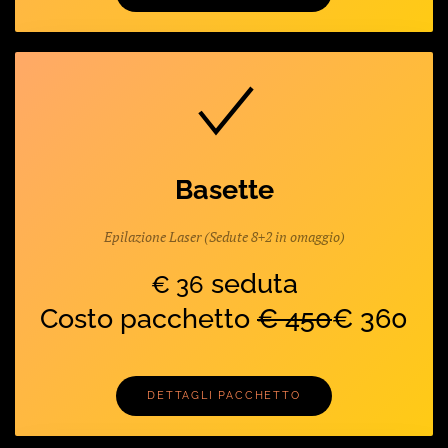
Basette
Epilazione Laser (Sedute 8+2 in omaggio)
seduta
€ 36
Costo pacchetto
€ 450
€ 360
DETTAGLI PACCHETTO