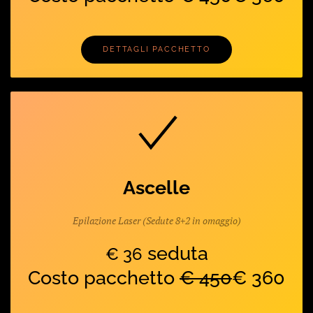
DETTAGLI PACCHETTO
Ascelle
Epilazione Laser (Sedute 8+2 in omaggio)
seduta
€ 36
Costo pacchetto
€ 450
€ 360