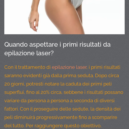
Quando aspettare i primi risultati da
epilazione laser?
Con il trattamento di
epilazione laser
, i primi risultati
saranno evidenti già dalla prima seduta. Dopo circa
20 giorni, potresti notare la caduta dei primi peli
superflui, fino al 20% circa, sebbene i risultati possano
variare da persona a persona a seconda di diversi
fattori. Con il proseguire delle sedute, la densità dei
peli diminuirà progressivamente fino a scomparire
del tutto. Per raggiungere questo obiettivo,