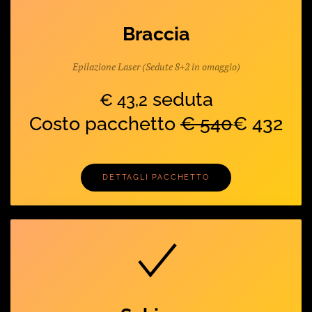
Braccia
Epilazione Laser (Sedute 8+2 in omaggio)
seduta
€ 43,2
Costo pacchetto
€ 540
€ 432
DETTAGLI PACCHETTO