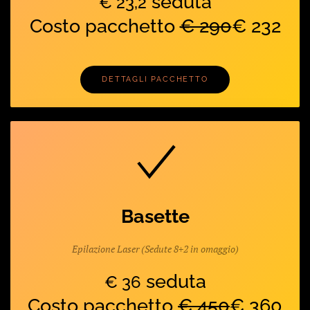
seduta
€ 23,2
Costo pacchetto
€ 290
€ 232
DETTAGLI PACCHETTO
Basette
Epilazione Laser (Sedute 8+2 in omaggio)
seduta
€ 36
Costo pacchetto
€ 450
€ 360