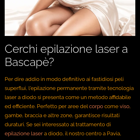
Cerchi epilazione laser a
Bascapè?
Per dire addio in modo definitivo ai fastidiosi peli
superflui, l'epilazione permanente tramite tecnologia
laser a diodo si presenta come un metodo affidabile
ed efficiente. Perfetto per aree del
corpo
come
viso
,
gambe, braccia e altre zone, garantisce risultati
duraturi. Se sei interessato al trattamento di
epilazione laser
a diodo, il nostro centro a Pavia,