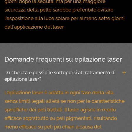
giorni dopo la seduta, ma per una maggiore
sicurezza della pelle sarebbe preferibile evitare
l'esposizione alla luce solare per almeno sette giorni
dall'applicazione del laser.
Domande frequenti su epilazione laser
Da che età è possibile sottoporsi al trattamento di
epilazione laser?
L'epilazione laser è adatta in ogni fase della vita,
senza limiti legati all'età se non per le caratteristiche
specifiche dei peli trattati. Il laser agisce in modo
efficace soprattutto su peli pigmentati, risultando
meno efficace su peli più chiari a causa del