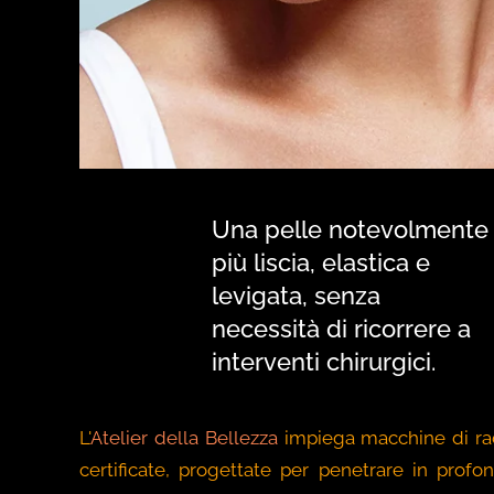
Una pelle notevolmente
più liscia, elastica e
levigata, senza
necessità di ricorrere a
interventi chirurgici.
L'
Atelier della Bellezza
impiega macchine di ra
certificate, progettate per penetrare in profon