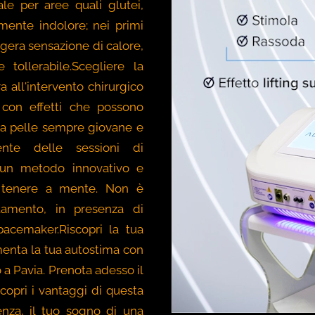
le per aree quali glutei,
mente indolore; nei primi
ggera sensazione di calore,
tollerabile.Scegliere la
 all'intervento chirurgico
, con effetti che possono
ua pelle sempre giovane e
ente delle sessioni di
 un metodo innovativo e
da tenere a mente. Non è
ttamento, in presenza di
pacemaker.Riscopri la tua
umenta la tua autostima con
 a Pavia. Prenota adesso il
copri i vantaggi di questa
enza, il tuo sogno di una