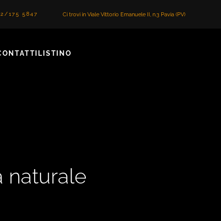
2/175 5847
Ci trovi in Viale Vittorio Emanuele II, n.3 Pavia (PV)
CONTATTI
LISTINO
a naturale