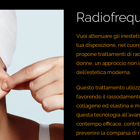
Radiofrequ
Vuoi attenuare gli inesteti
tua disposizione, nel cuore
propone trattamenti di rad
donne, un approccio non i
dell'estetica moderna.
Questo trattamento utiliz
favorendo il rassodamento
collagene ed elastina e mi
questa tecnologia all'avang
contempo efficace, contrib
prevenire la comparsa di ru